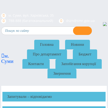
м. Суми, вул. Харкiвська, 35
788-888 (багатоканальний)
dszn@smr.gov.ua
Головна
Новини
Про департамент
Бюджет
м.
Суми
Контакти
Запобігання корупції
Звернення
Запитували – відповідаємо